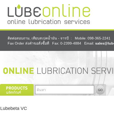
ติดต่อสอบถาม, เทียบสเปคน้ำมัน - จารบี : Mobile: 098-365-2241
Fax Order ส่งคำขอสั่งซื้อที่ Fax: 0-2399-4884 Email:
sales@lub
Lubebeta VC