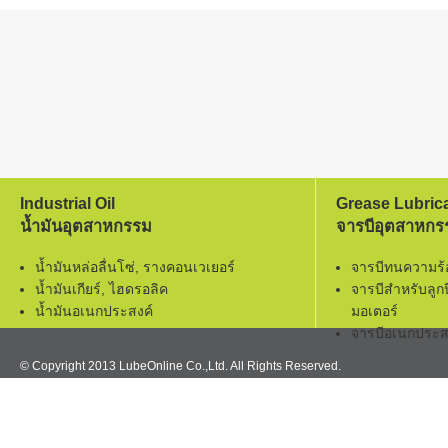
Industrial Oil
Grease Lubric
น้ำมันอุตสาหกรรม
จารบีอุตสาหกร
น้ำมันหล่อลื่นโซ่, รางคอนเวเยอร์
จารบีทนความร
น้ำมันเกียร์, ไฮดรอลิค
จารบีสำหรับลูก
น้ำมันอเนกประสงค์
มอเตอร์
จารบีอเนกประส
© Copyright 2013 LubeOnline Co.,Ltd. All Rights Reserved.